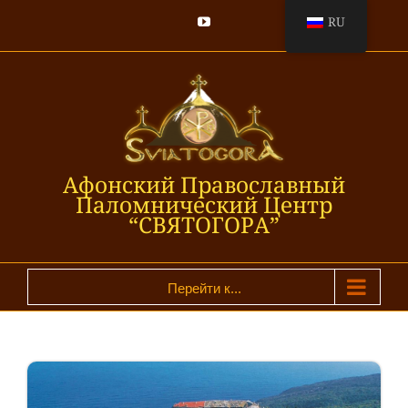
Skip
RU
YouTube
to
content
Афонский Православный
Паломнический Центр
“СВЯТОГОРА”
Перейти к...