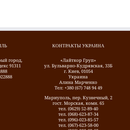
ИЛЬ
КОНТРАКТЫ УКРАИНА
рый город,
«Лайткор Груп»
декс 91311
ул. Бульварно-Кудрявская, 33Б
4888
г. Киев, 01054
22888
Украина
Алина Марченко
Тел: +380 (67) 748 94 49
Мариуполь, пер. Кузнечный, 2
гост. Морская, комн. 65
тел. (0629) 52-89-40
тел. (068)-623-87-34
тел. (096)-023-85-57
тел. (067)-623-58-00