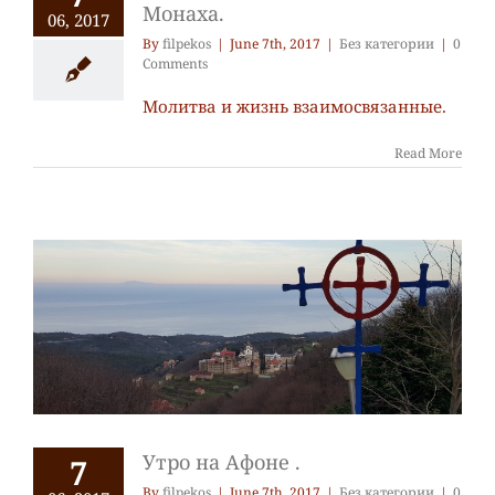
Монаха.
06, 2017
By
filpekos
|
June 7th, 2017
|
Без категории
|
0
Comments
Молитва и жизнь взаимосвязанные.
Read More
Утро на Афоне .
7
By
filpekos
|
June 7th, 2017
|
Без категории
|
0